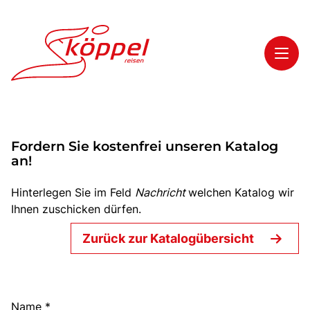
Toggl
Reisethemen
Fordern Sie kostenfrei unseren Katalog
Toggl
Highlights
an!
Toggl
Service
Hinterlegen Sie im Feld
Nachricht
welchen Katalog wir
Toggl
Kontakt
Ihnen zuschicken dürfen.
Zurück zur Katalogübersicht
Start
Mehrtagesreisen
Name
*
Tagesreisen