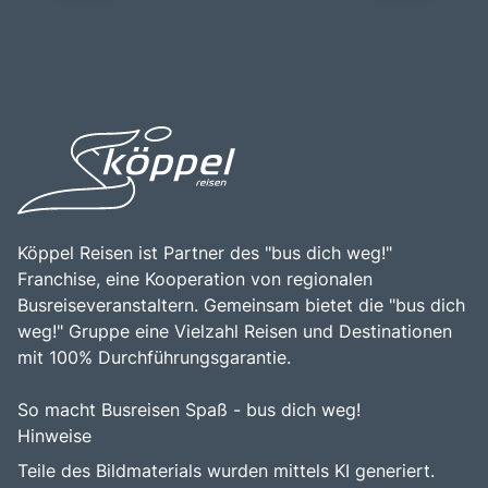
vielfältigen Freizeitmöglichkeiten in dieser einzigartigen
Geschichte, die bis ins 19. Jahrhundert zurückreicht, als
Region entdecken möchten.
er 1949 zum ersten Nationalpark Kroatiens erklärt wurde.
Besucher sollten den Nationalpark Plitvice unbedingt
besuchen, um die unberührte Natur, die spektakulären
Ausblicke und die Möglichkeit, die Tierwelt in ihrem
natürlichen Lebensraum zu beobachten, zu genießen.
Köppel Reisen ist Partner des "bus dich weg!"
Franchise, eine Kooperation von regionalen
Busreiseveranstaltern. Gemeinsam bietet die "bus dich
weg!" Gruppe eine Vielzahl Reisen und Destinationen
mit 100% Durchführungsgarantie.
So macht Busreisen Spaß - bus dich weg!
Hinweise
Teile des Bildmaterials wurden mittels KI generiert.