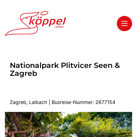
Toggl
Reisethemen
Nationalpark Plitvicer Seen &
Toggl
Highlights
Zagreb
Toggl
Service
Toggl
Kontakt
Zagreb, Laibach | Busreise-Nummer: 2677154
Start
Mehrtagesreisen
Tagesreisen