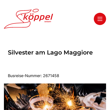
Toggl
Reisethemen
Silvester am Lago Maggiore
Toggl
Highlights
Toggl
Service
Toggl
Kontakt
Busreise-Nummer: 2671458
Start
Mehrtagesreisen
Tagesreisen