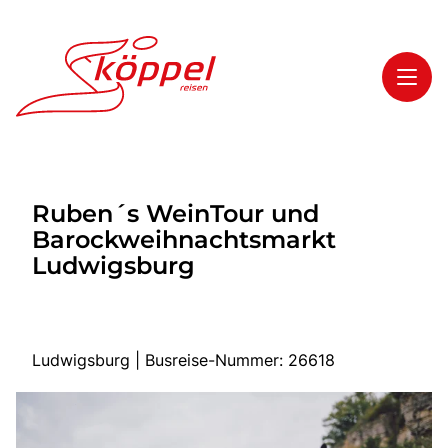
Toggl
Reisethemen
Ruben´s WeinTour und
Toggl
Highlights
Barockweihnachtsmarkt
Toggl
Service
Ludwigsburg
Toggl
Kontakt
Ludwigsburg | Busreise-Nummer: 26618
Start
Mehrtagesreisen
Tagesreisen