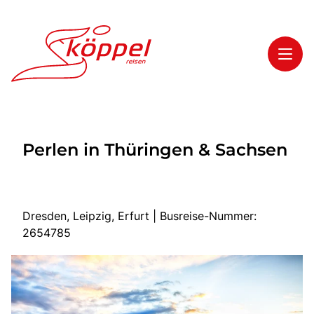
Toggl
Reisethemen
Perlen in Thüringen & Sachsen
Toggl
Highlights
Toggl
Service
Toggl
Kontakt
Dresden, Leipzig, Erfurt | Busreise-Nummer:
2654785
Start
Mehrtagesreisen
Tagesreisen