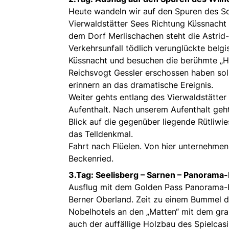
Heute wandeln wir auf den Spuren des Sch
Vierwaldstätter Sees Richtung Küssnacht 
dem Dorf Merlischachen steht die Astrid-
Verkehrsunfall tödlich verunglückte belgi
Küssnacht und besuchen die berühmte „Ho
Reichsvogt Gessler erschossen haben soll.
erinnern an das dramatische Ereignis.
Weiter gehts entlang des Vierwaldstätte
Aufenthalt. Nach unserem Aufenthalt geh
Blick auf die gegenüber liegende Rütliwies
das Telldenkmal.
Fahrt nach Flüelen. Von hier unternehmen
Beckenried.
3.Tag:
Seelisberg – Sarnen – Panorama-
Ausflug mit dem Golden Pass Panorama-E
Berner Oberland. Zeit zu einem Bummel 
Nobelhotels an den „Matten“ mit dem gra
auch der auffällige Holzbau des Spielcasi