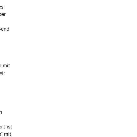
es
ter
eßend
e mit
wir
m
rt ist
“ mit