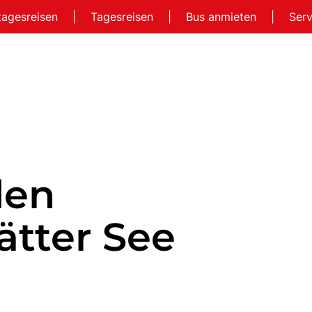
tagesreisen
|
Tagesreisen
|
Bus anmieten
|
Ser
den
ätter See