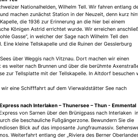
weizer Nationalhelden, Wilhelm Tell. Wir fahren entlang d
und machen zunächst Station in der Neuzeit, denn kurz hin
Kapelle, die 1936 zur Erinnerung an die hier bei einem
sche Königen Astrid errichtet wurde. Wir erreichen anschli
hle Gasse“, in welcher der Sage nach Wilhelm Tell den
 Eine kleine Tellskapelle und die Ruinen der Gesslerburg
r Sees über Weggis nach Vitznau. Dort machen wir einen
t es weiter nach Brunnen und über die berühmte Axenstraß
e zur Tellsplatte mit der Tellskapelle. In Altdorf besuchen 
 wir eine Schifffahrt auf dem Vierwaldstätter See nach
Express nach Interlaken – Thunersee – Thun - Emmental
xpress von Sarnen über den Brünigpass nach Interlaken i
durch die beschauliche Fußgängerzone. Bewundern Sie die
ndiosen Blick auf das imposante Jungfraumassiv. Sehenswe
nos. Weiterfahrt entlang der „Riviera des Berner Oberlandes