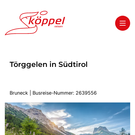
Toggl
Reisethemen
Törggelen in Südtirol
Toggl
Highlights
Toggl
Service
Toggl
Kontakt
Bruneck | Busreise-Nummer: 2639556
Start
Mehrtagesreisen
Tagesreisen