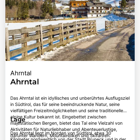
Ahrntal
Ahrntal
Das Ahrntal ist ein idyllisches und unberührtes Ausflugsziel
in Südtirol, das für seine beeindruckende Natur, seine
vielfältigen Freizeitmöglichkeiten und seine traditionelle
alpine Kultur bekannt ist. Eingebettet zwischen
Lage
majestätischen Bergen, bietet das Tal eine Vielzahl von
Aktivitäten für Naturliebhaber und Abenteuerlustige,
Das Ahrntal liegt im Norden von Südtirol, etwa 30
darunter Wandern, Mountainbiken und Skifahren.
Kilometer nordwestlich von der Stadt Bruneck und in der