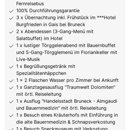
Fernreisebus
100% Durchführungsgarantie
3 x Übernachtung inkl. Frühstück im ***Hotel
Burgfrieden in Gais bei Bruneck
2 x Abendessen (3-Gang-Menü mit
Salatbuffet) im Hotel
1 x lustiger Törggelenabend mit Bauernbuffet
und 5-Gang-Törgglemenü im Florianikeller mit
Live-Musik
1 x Begrüßungsgetränk mit
Spezialitätenhäppchen
1 x 2 Flaschen Wasser pro Zimmer bei Ankunft
1 x Ganztagesausflug "Traumwelt Dolomiten"
mit örtl. Reiseleitung
1 x Ausflug "Handelsstadt Bruneck - Almgaudi
und Bauernmedizin" mit örtl. Reiseleitung
1 x Besuch eines Kräuterhofs mit Einführung in
die alte Bauernmedizin & Schnapsverkostung
1 x Besuch Speckmuseum mit Verkostung