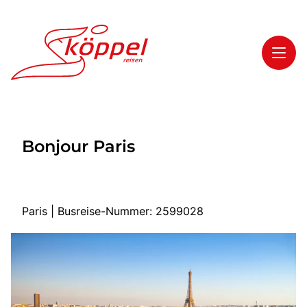
Toggl
Reisethemen
Bonjour Paris
Toggl
Highlights
Toggl
Service
Toggl
Kontakt
Paris | Busreise-Nummer: 2599028
Start
Mehrtagesreisen
Tagesreisen