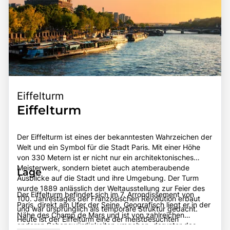
Eiffelturm
Eiffelturm
Der Eiffelturm ist eines der bekanntesten Wahrzeichen der
Welt und ein Symbol für die Stadt Paris. Mit einer Höhe
von 330 Metern ist er nicht nur ein architektonisches
Meisterwerk, sondern bietet auch atemberaubende
Lage
Ausblicke auf die Stadt und ihre Umgebung. Der Turm
wurde 1889 anlässlich der Weltausstellung zur Feier des
Der Eiffelturm befindet sich im 7. Arrondissement von
100. Jahrestages der Französischen Revolution erbaut
Paris, direkt am Ufer der Seine. Geografisch liegt er in der
und war ursprünglich als temporäre Struktur gedacht.
Nähe des Champ de Mars und ist von zahlreichen
Heute ist der Eiffelturm eine der meistbesuchten
anderen Sehenswürdigkeiten umgeben, darunter das
Touristenattraktionen der Welt und zieht jährlich Millionen