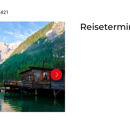
9421
Reisetermi