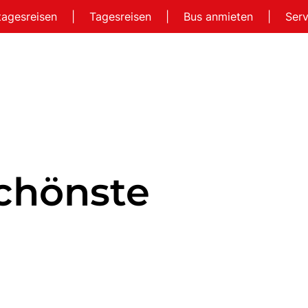
tagesreisen
|
Tagesreisen
|
Bus anmieten
|
Ser
schönste