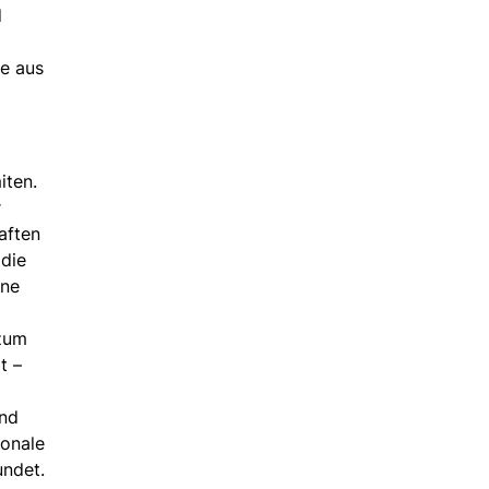
d
se aus
iten.
r
aften
 die
rne
 zum
t –
end
ionale
undet.