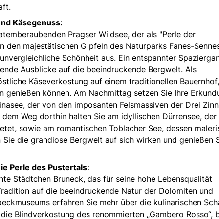
ft.
und Käsegenuss:
 atemberaubenden Pragser Wildsee, der als "Perle der
n den majestätischen Gipfeln des Naturparks Fanes-Senne
unvergleichliche Schönheit aus. Ein entspannter Spazierga
erende Ausblicke auf die beeindruckende Bergwelt. Als
östliche Käseverkostung auf einem traditionellen Bauernhof
en genießen können. Am Nachmittag setzen Sie Ihre Erkund
inasee, der von den imposanten Felsmassiven der Drei Zin
 dem Weg dorthin halten Sie am idyllischen Dürrensee, der
bietet, sowie am romantischen Toblacher See, dessen maleri
 Sie die grandiose Bergwelt auf sich wirken und genießen S
e Perle des Pustertals:
ante Städtchen Bruneck, das für seine hohe Lebensqualität
 Tradition auf die beeindruckende Natur der Dolomiten und
Speckmuseums erfahren Sie mehr über die kulinarischen Sch
 die Blindverkostung des renommierten „Gambero Rosso“, b