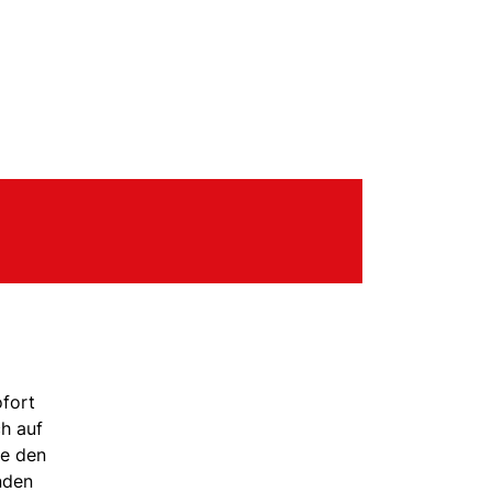
ofort
h auf
ie den
nden