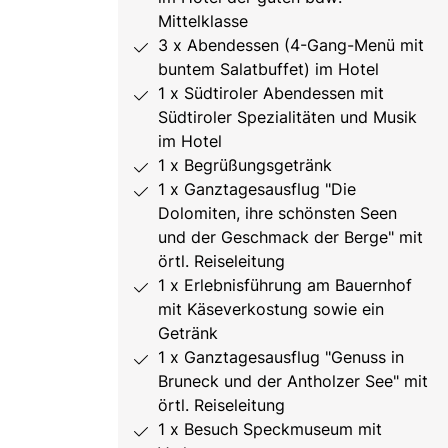
Mittelklasse
3 x Abendessen (4-Gang-Menü mit
buntem Salatbuffet) im Hotel
1 x Südtiroler Abendessen mit
Südtiroler Spezialitäten und Musik
im Hotel
1 x Begrüßungsgetränk
1 x Ganztagesausflug "Die
Dolomiten, ihre schönsten Seen
und der Geschmack der Berge" mit
örtl. Reiseleitung
1 x Erlebnisführung am Bauernhof
mit Käseverkostung sowie ein
Getränk
1 x Ganztagesausflug "Genuss in
Bruneck und der Antholzer See" mit
örtl. Reiseleitung
1 x Besuch Speckmuseum mit