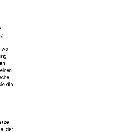
s-
ng
, wo
ung
nen
 einen
sche
ie die
ätze
ei der