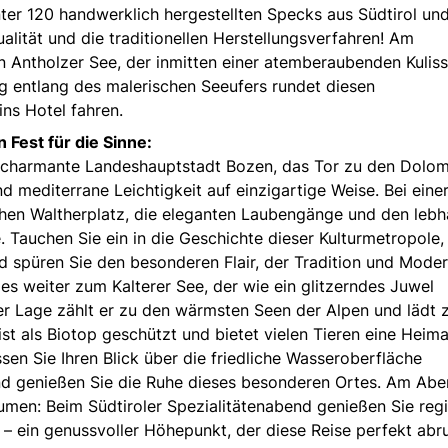
ter 120 handwerklich hergestellten Specks aus Südtirol un
ualität und die traditionellen Herstellungsverfahren! Am
n Antholzer See, der inmitten einer atemberaubenden Kulis
g entlang des malerischen Seeufers rundet diesen
ins Hotel fahren.
 Fest für die Sinne:
die charmante Landeshauptstadt Bozen, das Tor zu den Dolom
nd mediterrane Leichtigkeit auf einzigartige Weise. Bei eine
hen Waltherplatz, die eleganten Laubengänge und den lebh
. Tauchen Sie ein in die Geschichte dieser Kulturmetropole,
d spüren Sie den besonderen Flair, der Tradition und Mode
s weiter zum Kalterer See, der wie ein glitzerndes Juwel
ner Lage zählt er zu den wärmsten Seen der Alpen und lädt
ist als Biotop geschützt und bietet vielen Tieren eine Heima
ssen Sie Ihren Blick über die friedliche Wasseroberfläche
 und genießen Sie die Ruhe dieses besonderen Ortes. Am Ab
aumen: Beim Südtiroler Spezialitätenabend genießen Sie reg
 – ein genussvoller Höhepunkt, der diese Reise perfekt abr