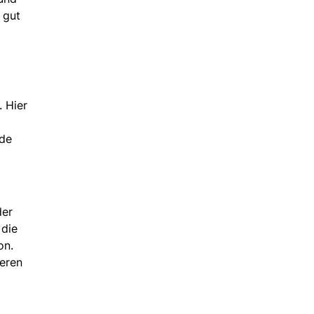
 gut
. Hier
ide
der
 die
on.
ieren