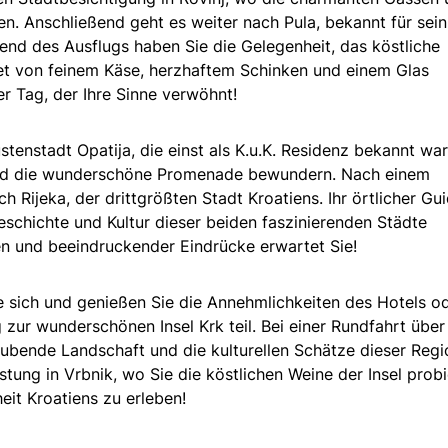
en. Anschließend geht es weiter nach Pula, bekannt für sein
end des Ausflugs haben Sie die Gelegenheit, das köstliche
tet von feinem Käse, herzhaftem Schinken und einem Glas
r Tag, der Ihre Sinne verwöhnt!
üstenstadt Opatija, die einst als K.u.K. Residenz bekannt war
 und die wunderschöne Promenade bewundern. Nach einem
 Rijeka, der drittgrößten Stadt Kroatiens. Ihr örtlicher Gu
eschichte und Kultur dieser beiden faszinierenden Städte
en und beeindruckender Eindrücke erwartet Sie!
e sich und genießen Sie die Annehmlichkeiten des Hotels o
zur wunderschönen Insel Krk teil. Bei einer Rundfahrt über
aubende Landschaft und die kulturellen Schätze dieser Regi
stung in Vrbnik, wo Sie die köstlichen Weine der Insel prob
eit Kroatiens zu erleben!