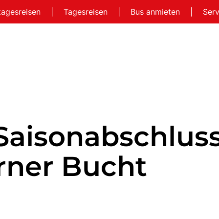
tagesreisen
|
Tagesreisen
|
Bus anmieten
|
Ser
 Saisonabschlus
rner Bucht