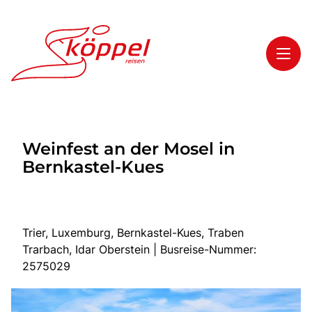
Toggl
Reisethemen
Weinfest an der Mosel in
Toggl
Highlights
Bernkastel-Kues
Toggl
Service
Toggl
Kontakt
Trier, Luxemburg, Bernkastel-Kues, Traben
Trarbach, Idar Oberstein | Busreise-Nummer:
Start
2575029
Mehrtagesreisen
Tagesreisen