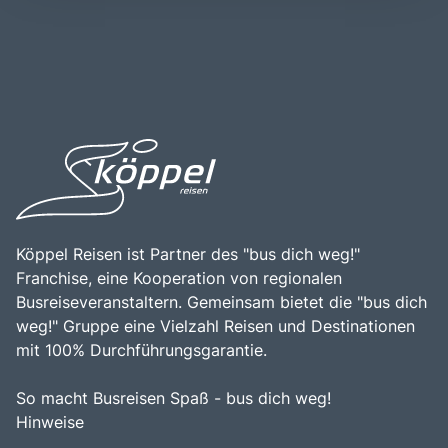
Bodensees und die vielfältigen Freizeitmöglichkeiten in
der Familie Bernadotte, die sie in einen Garten- und
dieser einzigartigen Region entdecken möchten.
Landschaftspark verwandelte, zu dem gemacht, was sie
heute ist. Besucher sollten die Insel Mainau unbedingt
erkunden, um die beeindruckende Flora, die idyllische
Atmosphäre und die Möglichkeit, die Natur in ihrer
schönsten Form zu erleben, zu genießen.
Köppel Reisen ist Partner des "bus dich weg!"
Franchise, eine Kooperation von regionalen
Busreiseveranstaltern. Gemeinsam bietet die "bus dich
weg!" Gruppe eine Vielzahl Reisen und Destinationen
mit 100% Durchführungsgarantie.
So macht Busreisen Spaß - bus dich weg!
Hinweise