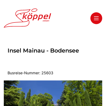
Toggl
Reisethemen
Insel Mainau - Bodensee
Toggl
Highlights
Toggl
Service
Toggl
Kontakt
Busreise-Nummer: 25603
Start
Mehrtagesreisen
Tagesreisen