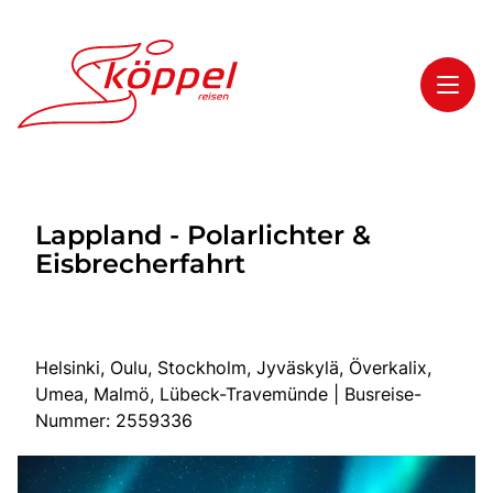
Toggl
Reisethemen
Lappland - Polarlichter &
Toggl
Highlights
Eisbrecherfahrt
Toggl
Service
Toggl
Kontakt
Helsinki, Oulu, Stockholm, Jyväskylä, Överkalix,
Umea, Malmö, Lübeck-Travemünde | Busreise-
Start
Nummer: 2559336
Mehrtagesreisen
Tagesreisen