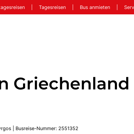
tagesreisen
|
Tagesreisen
|
Bus anmieten
|
Ser
n Griechenland
Pyrgos | Busreise-Nummer: 2551352