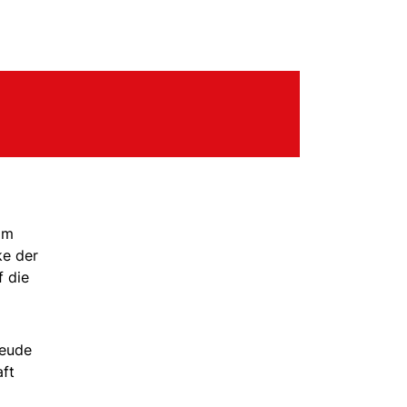
im
ke der
f die
reude
aft