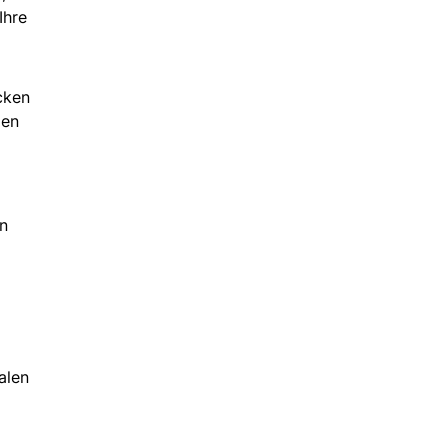
Ihre
cken
ien
en
alen