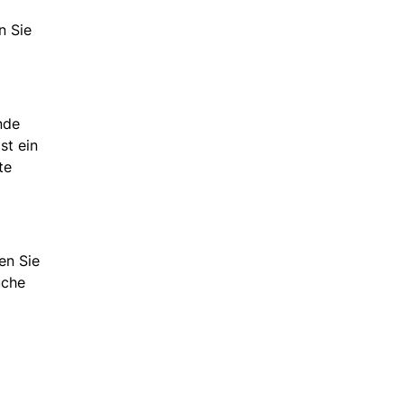
n Sie
nde
st ein
te
en Sie
üche