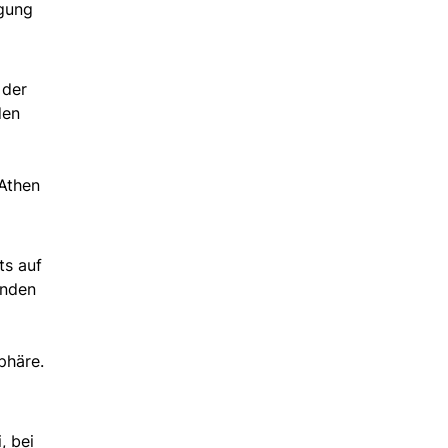
egung
 der
den
 Athen
ts auf
enden
phäre.
, bei