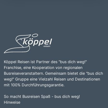
Zugangspunkte dienen. Der Wolfgangsee ist nicht nur ein
das ganze Jahr über stattfinden und die traditionelle
beliebtes Ziel für Tagesausflüge, sondern auch ein idealer
österreichische Gastfreundschaft zelebrieren. Ein Besuch
Ausgangspunkt für Erkundungen in der umliegenden
am Wolfgangsee ist eine hervorragende Gelegenheit, die
Natur, die von Wanderwegen, Radstrecken und
Schönheit der Natur zu genießen, sich sportlich zu
malerischen Ausblicken geprägt ist. Die Kombination aus
betätigen und die kulinarischen Köstlichkeiten der Region
atemberaubenden Landschaften, vielfältigen
zu entdecken, wie die berühmten Fischgerichte und die
Freizeitmöglichkeiten und einer reichen Kultur macht den
köstlichen Mehlspeisen.
Wolfgangsee zu einem unvergesslichen Erlebnis für alle,
die die Schönheit und Vielfalt dieser einzigartigen Region
entdecken möchten.
Köppel Reisen ist Partner des "bus dich weg!"
Franchise, eine Kooperation von regionalen
Busreiseveranstaltern. Gemeinsam bietet die "bus dich
weg!" Gruppe eine Vielzahl Reisen und Destinationen
mit 100% Durchführungsgarantie.
So macht Busreisen Spaß - bus dich weg!
Hinweise