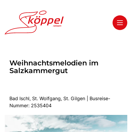
Toggl
Reisethemen
Weihnachtsmelodien im
Toggl
Highlights
Salzkammergut
Toggl
Service
Toggl
Kontakt
Bad Ischl, St. Wolfgang, St. Gilgen | Busreise-
Nummer: 2535404
Start
Mehrtagesreisen
Tagesreisen