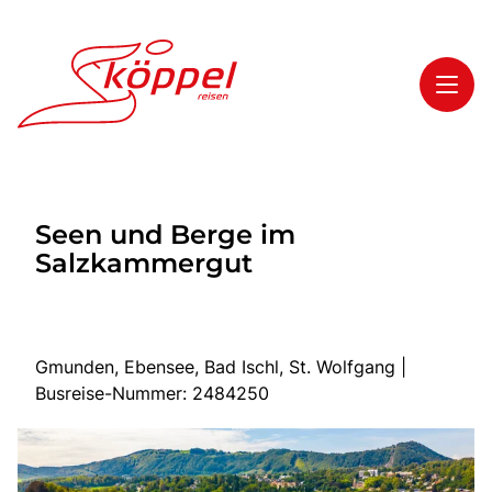
Toggl
Reisethemen
Seen und Berge im
Toggl
Highlights
Salzkammergut
Toggl
Service
Toggl
Kontakt
Gmunden, Ebensee, Bad Ischl, St. Wolfgang |
Busreise-Nummer: 2484250
Start
Mehrtagesreisen
Tagesreisen