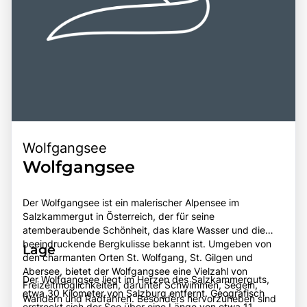
Wolfgangsee
Wolfgangsee
Der Wolfgangsee ist ein malerischer Alpensee im
Salzkammergut in Österreich, der für seine
atemberaubende Schönheit, das klare Wasser und die
beeindruckende Bergkulisse bekannt ist. Umgeben von
Lage
den charmanten Orten St. Wolfgang, St. Gilgen und
Abersee, bietet der Wolfgangsee eine Vielzahl von
Der Wolfgangsee liegt im Herzen des Salzkammerguts,
Freizeitmöglichkeiten, darunter Schwimmen, Segeln,
etwa 30 Kilometer von Salzburg entfernt. Geografisch
Wandern und Radfahren. Besonders hervorzuheben sind
erstreckt sich der See über eine Länge von etwa 11