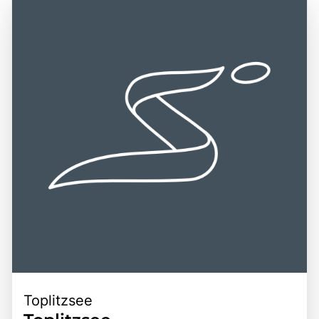
der Nähe. Die Nähe zu weiteren Sehenswürdigkeiten, wie
zurückreicht, und ist ein beliebtes Ziel für
dem Altausseer See und den zahlreichen Wander- und
Erholungssuchende und Naturliebhaber. Ein Besuch am
Radwegen in der Umgebung, bietet zusätzliche
Grundlsee ist eine hervorragende Gelegenheit, die
Möglichkeiten für Ausflüge und Erkundungen. Die
Schönheit der Natur zu genießen, die frische Bergluft zu
Kombination aus der zentralen Lage, der natürlichen
atmen und die entspannte Atmosphäre der Umgebung zu
Schönheit und der kulturellen Vielfalt macht den
erleben. Die Kombination aus beeindruckenden
Grundlsee zu einem bereichernden Erlebnis für alle, die
Landschaften, kulturellen Erlebnissen und der Möglichkeit,
die Faszination dieser einzigartigen Region entdecken
aktiv zu sein, macht den Grundlsee zu einem
möchten.
unvergesslichen Ziel für Reisende.
Toplitzsee