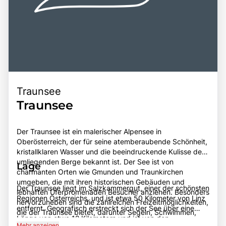
Traunsee
Traunsee
Der Traunsee ist ein malerischer Alpensee in
Oberösterreich, der für seine atemberaubende Schönheit,
kristallklaren Wasser und die beeindruckende Kulisse der
umliegenden Berge bekannt ist. Der See ist von
Lage
charmanten Orten wie Gmunden und Traunkirchen
umgeben, die mit ihren historischen Gebäuden und
Der Traunsee liegt im Salzkammergut, einer der schönsten
lebhaften Uferpromenaden Besucher anziehen. Besonders
Regionen Österreichs, und ist etwa 50 Kilometer von Linz
hervorzuheben sind die zahlreichen Freizeitmöglichkeiten,
entfernt. Geografisch erstreckt sich der See über eine
die der Traunsee bietet, darunter Segeln, Schwimmen,
Länge von etwa 12 Kilometern und ist von den
Wandern und Radfahren. Die Region ist auch für ihre
Mehr anzeigen