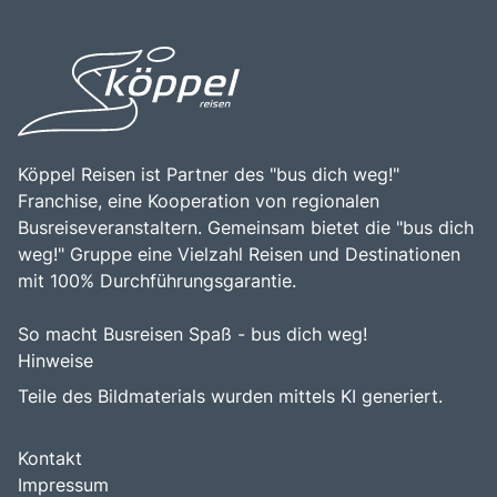
Salzkammergut ist eine hervorragende Gelegenheit, die
atemberaubenden Landschaften, historischen Stätten und
Schönheit der Natur zu genießen, sich sportlich zu
einer Vielzahl von Freizeitmöglichkeiten macht das
betätigen und die reiche Kultur und Geschichte dieser
Salzkammergut zu einem unvergesslichen Erlebnis für
einzigartigen Region zu entdecken.
alle, die die Schönheit und Vielfalt dieser einzigartigen
Region entdecken möchten.
Köppel Reisen ist Partner des "bus dich weg!"
Franchise, eine Kooperation von regionalen
Busreiseveranstaltern. Gemeinsam bietet die "bus dich
weg!" Gruppe eine Vielzahl Reisen und Destinationen
mit 100% Durchführungsgarantie.
So macht Busreisen Spaß - bus dich weg!
Hinweise
Teile des Bildmaterials wurden mittels KI generiert.
Kontakt
Impressum