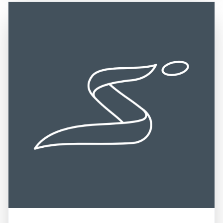
lokale Tradition und Lebensart zelebrieren. Ein Besuch am
Region über die A1 (Westautobahn) und die B145
Attersee ist eine hervorragende Gelegenheit, die
erreichbar ist. Die Umgebung bietet zahlreiche
Schönheit der Natur zu genießen, aktiv zu sein und die
Möglichkeiten für weitere Aktivitäten, darunter den
entspannte Atmosphäre der Region zu erleben. Die
Besuch der charmanten Orte rund um den See, die
Kombination aus beeindruckenden Landschaften,
Erkundung der umliegenden Berge und die Teilnahme an
vielfältigen Freizeitmöglichkeiten und der Möglichkeit, die
kulturellen Veranstaltungen. Die Kombination aus einer
lokale Kultur zu entdecken, macht den Attersee zu einem
zentralen Lage, beeindruckenden Landschaften und der
unvergesslichen Ziel für Reisende.
Möglichkeit, die Schönheit der Natur hautnah zu erleben,
macht den Attersee zu einem unvergesslichen Erlebnis für
alle, die diese einzigartige Destination entdecken
möchten.