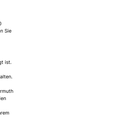
0
n Sie
t ist.
alten.
ermuth
den
hrem