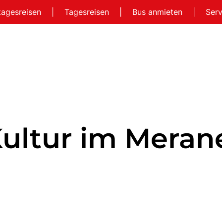
tagesreisen
|
Tagesreisen
|
Bus anmieten
|
Ser
 Kultur im Meran