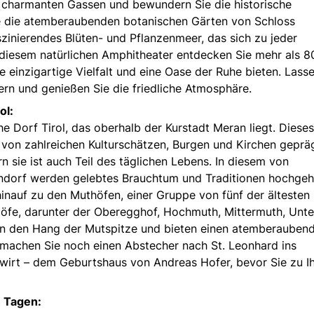
 charmanten Gassen und bewundern Sie die historische
e die atemberaubenden botanischen Gärten von Schloss
szinierendes Blüten- und Pflanzenmeer, das sich zu jeder
In diesem natürlichen Amphitheater entdecken Sie mehr als 8
 einzigartige Vielfalt und eine Oase der Ruhe bieten. Lasse
ern und genießen Sie die friedliche Atmosphäre.
ol:
 Dorf Tirol, das oberhalb der Kurstadt Meran liegt. Dieses
r von zahlreichen Kulturschätzen, Burgen und Kirchen gepräg
rn sie ist auch Teil des täglichen Lebens. In diesem von
ndorf werden gelebtes Brauchtum und Traditionen hochgeh
hinauf zu den Muthöfen, einer Gruppe von fünf der ältesten
öfe, darunter der Oberegghof, Hochmuth, Mittermuth, Unt
 an den Hang der Mutspitze und bieten einen atemberauben
machen Sie noch einen Abstecher nach St. Leonhard ins
wirt – dem Geburtshaus von Andreas Hofer, bevor Sie zu I
n Tagen: