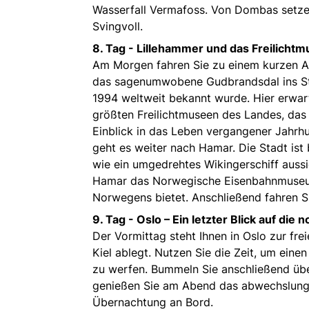
Wasserfall Vermafoss. Von Dombas setzen 
Svingvoll.
8. Tag -
Lillehammer und das Freilicht
Am Morgen fahren Sie zu einem kurzen Ab
das sagenumwobene Gudbrandsdal ins Stä
1994 weltweit bekannt wurde. Hier erwar
größten Freilichtmuseen des Landes, das
Einblick in das Leben vergangener Jahrh
geht es weiter nach Hamar. Die Stadt ist 
wie ein umgedrehtes Wikingerschiff aussi
Hamar das Norwegische Eisenbahnmuseum,
Norwegens bietet. Anschließend fahren S
9. Tag -
Oslo – Ein letzter Blick auf die
Der Vormittag steht Ihnen in Oslo zur fr
Kiel ablegt. Nutzen Sie die Zeit, um ein
zu werfen. Bummeln Sie anschließend übe
genießen Sie am Abend das abwechslung
Übernachtung an Bord.