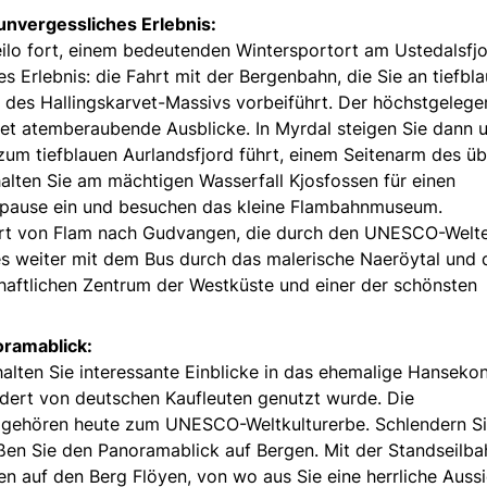
unvergessliches Erlebnis:
ilo fort, einem bedeutenden Wintersportort am Ustedalsfj
s Erlebnis: die Fahrt mit der Bergenbahn, die Sie an tiefbl
 des Hallingskarvet-Massivs vorbeiführt. Der höchstgelege
tet atemberaubende Ausblicke. In Myrdal steigen Sie dann 
zum tiefblauen Aurlandsfjord führt, einem Seitenarm des üb
lten Sie am mächtigen Wasserfall Kjosfossen für einen
gspause ein und besuchen das kleine Flambahnmuseum.
ahrt von Flam nach Gudvangen, die durch den UNESCO-Welt
s weiter mit dem Bus durch das malerische Naeröytal und 
aftlichen Zentrum der Westküste und einer der schönsten
oramablick:
alten Sie interessante Einblicke in das ehemalige Hanseko
ndert von deutschen Kaufleuten genutzt wurde. Die
gehören heute zum UNESCO-Weltkulturerbe. Schlendern S
ßen Sie den Panoramablick auf Bergen. Mit der Standseilba
en auf den Berg Flöyen, von wo aus Sie eine herrliche Aussi