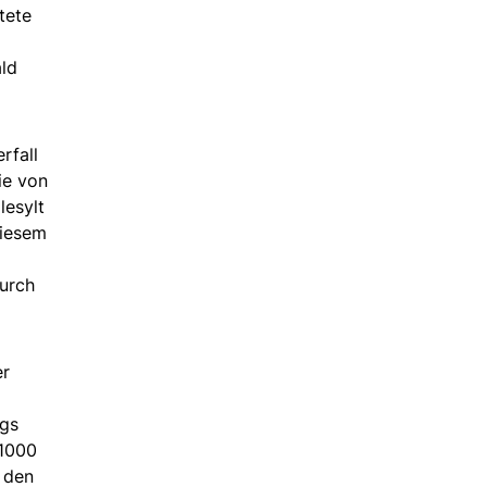
tete
ald
rfall
ie von
lesylt
diesem
durch
er
egs
 1000
f den