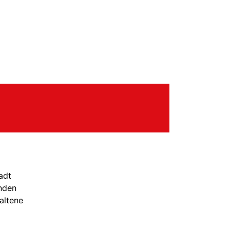
adt
enden
altene