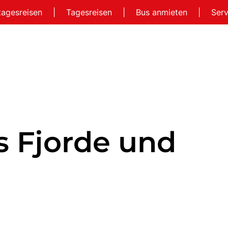
tagesreisen
|
Tagesreisen
|
Bus anmieten
|
Ser
 Fjorde und