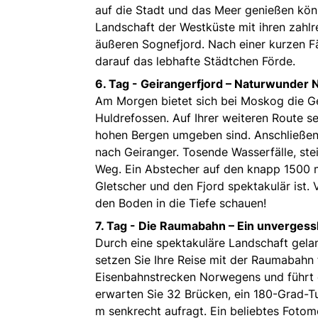
auf die Stadt und das Meer genießen könn
Landschaft der Westküste mit ihren zahlre
äußeren Sognefjord. Nach einer kurzen F
darauf das lebhafte Städtchen Förde.
6. Tag -
Geirangerfjord – Naturwunder
Am Morgen bietet sich bei Moskog die G
Huldrefossen. Auf Ihrer weiteren Route s
hohen Bergen umgeben sind. Anschließend
nach Geiranger. Tosende Wasserfälle, ste
Weg. Ein Abstecher auf den knapp 1500 m 
Gletscher und den Fjord spektakulär ist
den Boden in die Tiefe schauen!
7. Tag -
Die Raumabahn – Ein unvergessl
Durch eine spektakuläre Landschaft gelan
setzen Sie Ihre Reise mit der Raumabahn 
Eisenbahnstrecken Norwegens und führt 
erwarten Sie 32 Brücken, ein 180-Grad-T
m senkrecht aufragt. Ein beliebtes Fotom