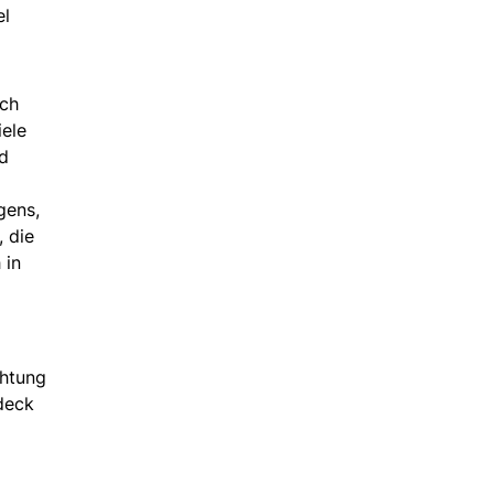
el
rch
ele
d
gens,
, die
 in
chtung
deck