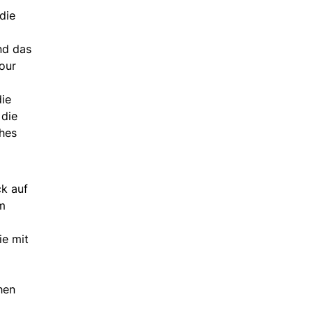
die
nd das
our
die
 die
ches
ck auf
am
ie mit
hen