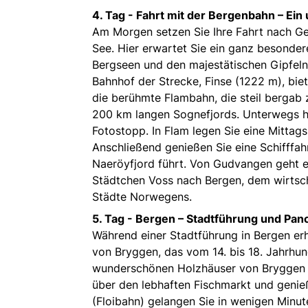
4. Tag -
Fahrt mit der Bergenbahn – Ein 
Am Morgen setzen Sie Ihre Fahrt nach Ge
See. Hier erwartet Sie ein ganz besondere
Bergseen und den majestätischen Gipfeln
Bahnhof der Strecke, Finse (1222 m), bie
die berühmte Flambahn, die steil bergab 
200 km langen Sognefjords. Unterwegs ha
Fotostopp. In Flam legen Sie eine Mitta
Anschließend genießen Sie eine Schifff
Naeröyfjord führt. Von Gudvangen geht e
Städtchen Voss nach Bergen, dem wirtsch
Städte Norwegens.
5. Tag -
Bergen – Stadtführung und Pan
Während einer Stadtführung in Bergen erh
von Bryggen, das vom 14. bis 18. Jahrhu
wunderschönen Holzhäuser von Bryggen 
über den lebhaften Fischmarkt und genie
(Floibahn) gelangen Sie in wenigen Minut