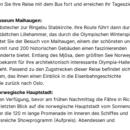
Sie Ihre Reise mit dem Bus fort und erreichen Ihr Tageszi
museum Maihaugen:
stecher zur Ringebu Stabkirche. Ihre Route führt dann du
dtchen Lillehammer, das durch die Olympischen Winterspi
tet Sie der Besuch von Maihaugen, einem der schönsten un
 mit rund 200 historischen Gebäuden einen faszinierenden
underte bietet. Entlang des Mjösa, dem größten See Norwe
bekannt für ihre architektonisch interessante Olympia-Halle
eht. Passend zu den Zugstrecken dieser Reise befindet sich
 das Ihnen einen Einblick in die Eisenbahngeschichte
ie zurück nach Oslo.
 norwegische Hauptstadt:
eien Verfügung, bevor am frühen Nachmittag die Fähre in Ri
en letzten Blick auf die norwegische Hauptstadt vom Sonnen
r die 120 m lange Promenade im Inneren des Schiffes und
sreiche Showprogramm (Aufpreis). Abendessen und