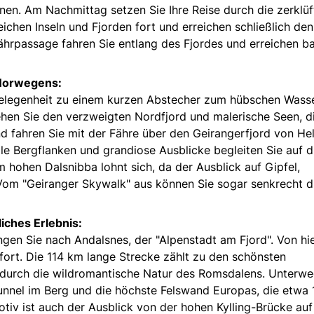
en. Am Nachmittag setzen Sie Ihre Reise durch die zerklüf
ichen Inseln und Fjorden fort und erreichen schließlich den
ährpassage fahren Sie entlang des Fjordes und erreichen b
 Norwegens:
elegenheit zu einem kurzen Abstecher zum hübschen Wasse
ehen Sie den verzweigten Nordfjord und malerische Seen, d
 fahren Sie mit der Fähre über den Geirangerfjord von Hel
ile Bergflanken und grandiose Ausblicke begleiten Sie auf 
hohen Dalsnibba lohnt sich, da der Ausblick auf Gipfel,
. Vom "Geiranger Skywalk" aus können Sie sogar senkrecht 
iches Erlebnis:
gen Sie nach Andalsnes, der "Alpenstadt am Fjord". Von hi
fort. Die 114 km lange Strecke zählt zu den schönsten
durch die wildromantische Natur des Romsdalens. Unterw
unnel im Berg und die höchste Felswand Europas, die etwa
otiv ist auch der Ausblick von der hohen Kylling-Brücke au