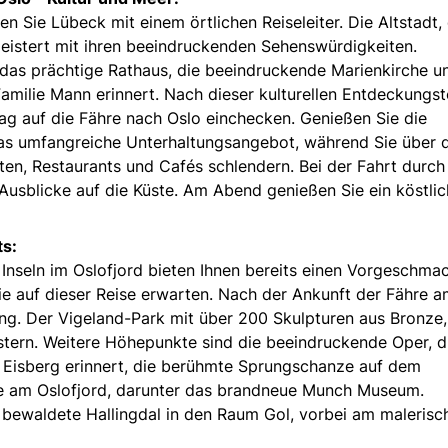
 Sie Lübeck mit einem örtlichen Reiseleiter. Die Altstadt, 
istert mit ihren beeindruckenden Sehenswürdigkeiten.
 das prächtige Rathaus, die beeindruckende Marienkirche u
milie Mann erinnert. Nach dieser kulturellen Entdeckungst
ag auf die Fähre nach Oslo einchecken. Genießen Sie die
das umfangreiche Unterhaltungsangebot, während Sie über 
ten, Restaurants und Cafés schlendern. Bei der Fahrt durch
Ausblicke auf die Küste. Am Abend genießen Sie ein köstli
ts:
Inseln im Oslofjord bieten Ihnen bereits einen Vorgeschma
ie auf dieser Reise erwarten. Nach der Ankunft der Fähre 
ung. Der Vigeland-Park mit über 200 Skulpturen aus Bronze,
stern. Weitere Höhepunkte sind die beeindruckende Oper, d
 Eisberg erinnert, die berühmte Sprungschanze auf dem
 am Oslofjord, darunter das brandneue Munch Museum.
 bewaldete Hallingdal in den Raum Gol, vorbei am malerisc