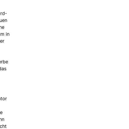
ord-
auen
ne
um in
er
erbe
das
ntor
ie
hn
cht