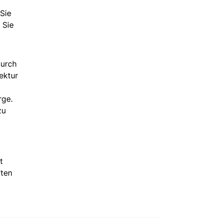
Sie
 Sie
durch
ektur
rge.
zu
t
ften