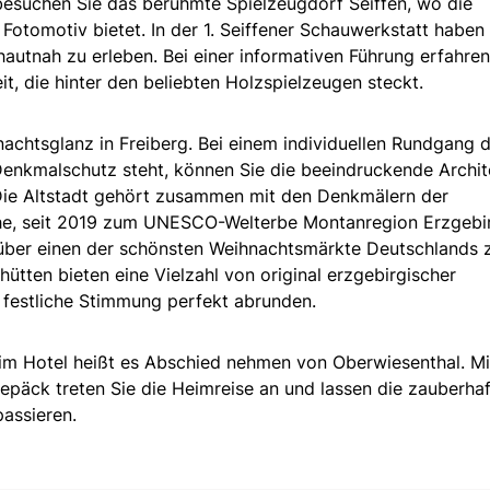
besuchen Sie das berühmte Spielzeugdorf Seiffen, wo die
otomotiv bietet. In der 1. Seiffener Schauwerkstatt haben 
hautnah zu erleben. Bei einer informativen Führung erfahren
it, die hinter den beliebten Holzspielzeugen steckt.
achtsglanz in Freiberg. Bei einem individuellen Rundgang 
 Denkmalschutz steht, können Sie die beeindruckende Archit
Die Altstadt gehört zusammen mit den Denkmälern der
he, seit 2019 zum UNESCO-Welterbe Montanregion Erzgebi
 über einen der schönsten Weihnachtsmärkte Deutschlands 
hütten bieten eine Vielzahl von original erzgebirgischer
 festliche Stimmung perfekt abrunden.
 im Hotel heißt es Abschied nehmen von Oberwiesenthal. Mi
epäck treten Sie die Heimreise an und lassen die zauberha
assieren.