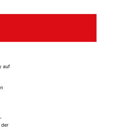
y auf
en
-
 der