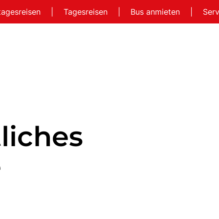
tagesreisen
|
Tagesreisen
|
Bus anmieten
|
Ser
liches
e