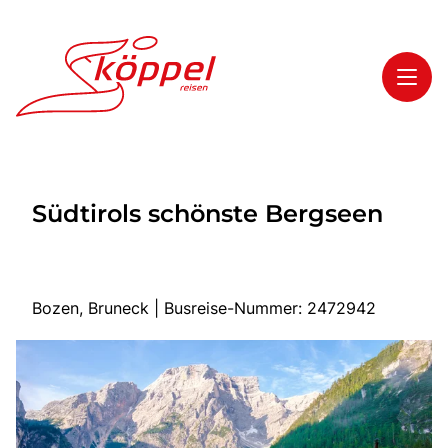
Toggl
Reisethemen
Südtirols schönste Bergseen
Toggl
Highlights
Toggl
Service
Toggl
Kontakt
Bozen, Bruneck | Busreise-Nummer: 2472942
Start
Mehrtagesreisen
Tagesreisen