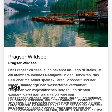
Pragser Wildsee
Pragser Wildsee
Der Pragser Wildsee, auch bekannt als Lago di Braies, ist
ein atemberaubendes Naturjuwel in den Dolomiten, das
Besucher mit seiner spektakulären Schönheit und der
klaren, smaragdgrünen Wasserfarbe verzaubert.
Lage
Umgeben von majestätischen Bergen und dichten
Wäldern bietet der See eine Vielzahl von
Der Pragser Wildsee liegt in Südtirol, Italien, und befindet
Freizeitmöglichkeiten, darunter Wandern, Bootfahren und
sich etwa 100 Kilometer nordwestlich von Bozen. Er liegt
Fotografieren. Besonders bekannt ist der Pragser Wildsee
im Naturpark Fanes-Sennes-Prags und ist von den
für seine malerischen Kulissen, die oft als Kulisse für Filme