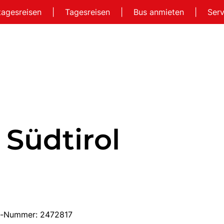
tagesreisen
|
Tagesreisen
|
Bus anmieten
|
Ser
Südtirol
ise-Nummer: 2472817