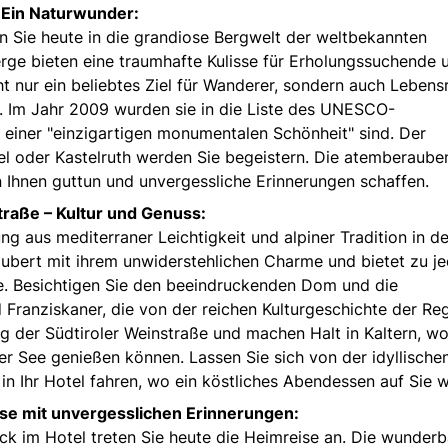
 Ein Naturwunder:
 Sie heute in die grandiose Bergwelt der weltbekannten
rge bieten eine traumhafte Kulisse für Erholungssuchende 
ht nur ein beliebtes Ziel für Wanderer, sondern auch Leben
n. Im Jahr 2009 wurden sie in die Liste des UNESCO-
einer "einzigartigen monumentalen Schönheit" sind. Der
fel oder Kastelruth werden Sie begeistern. Die atemberaub
n Ihnen guttun und unvergessliche Erinnerungen schaffen.
traße – Kultur und Genuss:
ng aus mediterraner Leichtigkeit und alpiner Tradition in de
ubert mit ihrem unwiderstehlichen Charme und bietet zu je
e. Besichtigen Sie den beeindruckenden Dom und die
 Franziskaner, die von der reichen Kulturgeschichte der Re
 der Südtiroler Weinstraße und machen Halt in Kaltern, wo
r See genießen können. Lassen Sie sich von der idyllische
in Ihr Hotel fahren, wo ein köstliches Abendessen auf Sie w
ise mit unvergesslichen Erinnerungen:
ück im Hotel treten Sie heute die Heimreise an. Die wunder