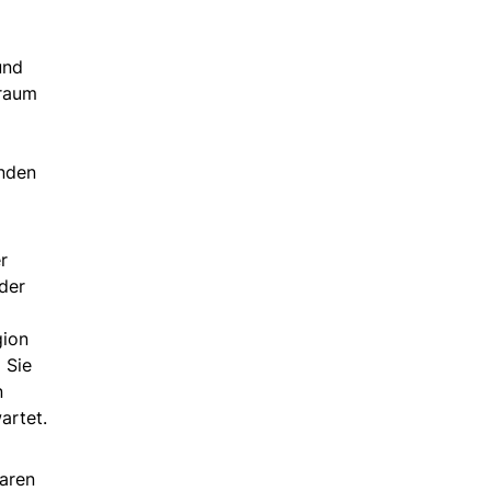
und
sraum
enden
r
der
gion
 Sie
n
artet.
baren