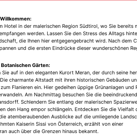
h Willkommen:
em Hotel in der malerischen Region Südtirol, wo Sie bereits 
mpfangen werden. Lassen Sie den Stress des Alltags hinte
ndschaft, die Ihnen hier entgegengebracht wird. Nach dem 
tspannen und die ersten Eindrücke dieser wunderschönen Re
Botanischen Gärten:
Sie auf in den eleganten Kurort Meran, der durch seine her
 Die charmante Altstadt mit ihren historischen Gebäuden u
 zum Flanieren ein. Hier gedeihen üppige Grünanlagen und 
 verwandeln. Am Nachmittag besuchen Sie die beeindrucken
nsdorff. Schlendern Sie entlang der malerischen Spazierw
en den Hang empor schlängeln. Entdecken Sie die Vielfalt 
e die atemberaubenden Ausblicke auf die umliegende Landsc
hmten Kaiserin Sissi von Österreich, erzählt von einer
an auch über die Grenzen hinaus bekannt.