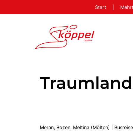
Start
|
Mehr
Traumland 
Meran, Bozen, Meltina (Mölten) | Busre