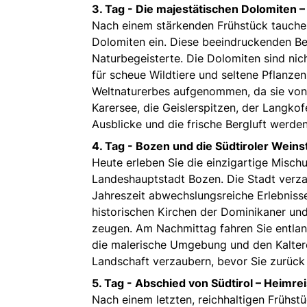
3. Tag -
Die majestätischen Dolomiten –
Nach einem stärkenden Frühstück tauchen
Dolomiten ein. Diese beeindruckenden Be
Naturbegeisterte. Die Dolomiten sind nic
für scheue Wildtiere und seltene Pflanze
Weltnaturerbes aufgenommen, da sie von 
Karersee, die Geislerspitzen, der Langko
Ausblicke und die frische Bergluft werde
4. Tag -
Bozen und die Südtiroler Weins
Heute erleben Sie die einzigartige Mischu
Landeshauptstadt Bozen. Die Stadt verza
Jahreszeit abwechslungsreiche Erlebniss
historischen Kirchen der Dominikaner und
zeugen. Am Nachmittag fahren Sie entlang
die malerische Umgebung und den Kaltere
Landschaft verzaubern, bevor Sie zurück 
5. Tag -
Abschied von Südtirol – Heimre
Nach einem letzten, reichhaltigen Frühst