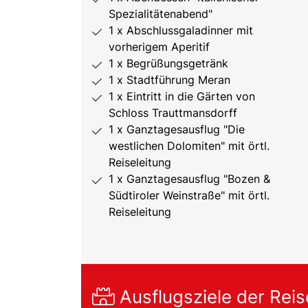
Spezialitätenabend"
1 x Abschlussgaladinner mit
vorherigem Aperitif
1 x Begrüßungsgetränk
1 x Stadtführung Meran
1 x Eintritt in die Gärten von
Schloss Trauttmansdorff
1 x Ganztagesausflug "Die
westlichen Dolomiten" mit örtl.
Reiseleitung
1 x Ganztagesausflug "Bozen &
Südtiroler Weinstraße" mit örtl.
Reiseleitung
Ausflugsziele der Reis