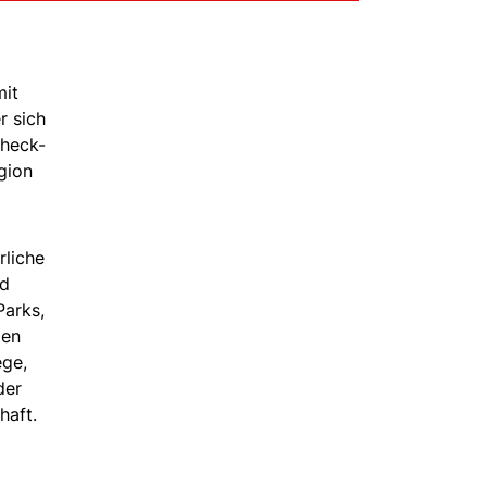
mit
r sich
Check-
gion
rliche
nd
Parks,
den
ege,
der
haft.