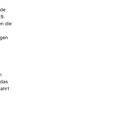
nde
19.
n die
igen
n
 das
fahrt