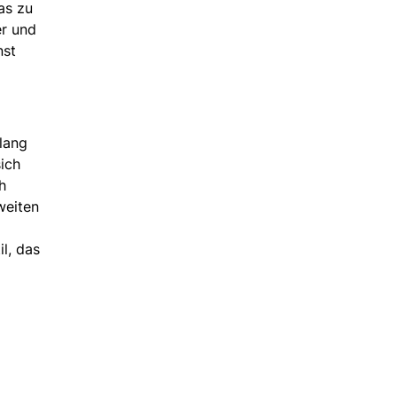
as zu
er und
nst
lang
ich
h
weiten
il, das