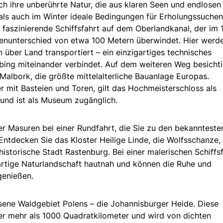
ch ihre unberührte Natur, die aus klaren Seen und endlosen
ls auch im Winter ideale Bedingungen für Erholungssuche
ne faszinierende Schiffsfahrt auf dem Oberlandkanal, der im 
enunterschied von etwa 100 Metern überwindet. Hier werde
 über Land transportiert – ein einzigartiges technisches
bing miteinander verbindet. Auf dem weiteren Weg besicht
Malbork, die größte mittelalterliche Bauanlage Europas.
mit Basteien und Toren, gilt das Hochmeisterschloss als
und ist als Museum zugänglich.
r Masuren bei einer Rundfahrt, die Sie zu den bekannteste
Entdecken Sie das Kloster Heilige Linde, die Wolfsschanze,
historische Stadt Rastenburg. Bei einer malerischen Schiffs
gartige Naturlandschaft hautnah und können die Ruhe und
genießen.
ene Waldgebiet Polens – die Johannisburger Heide. Diese
er mehr als 1000 Quadratkilometer und wird von dichten