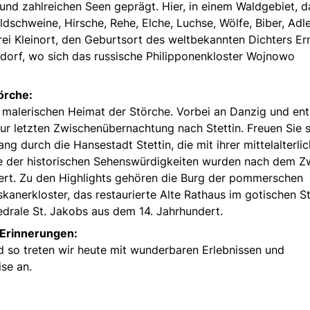
nd zahlreichen Seen geprägt. Hier, in einem Waldgebiet, d
schweine, Hirsche, Rehe, Elche, Luchse, Wölfe, Biber, Adl
ei Kleinort, den Geburtsort des weltbekannten Dichters Er
sdorf, wo sich das russische Philipponenkloster Wojnowo
örche:
malerischen Heimat der Störche. Vorbei an Danzig und ent
ur letzten Zwischenübernachtung nach Stettin. Freuen Sie s
g durch die Hansestadt Stettin, die mit ihrer mittelalterlic
e der historischen Sehenswürdigkeiten wurden nach dem Z
iert. Zu den Highlights gehören die Burg der pommerschen
skanerkloster, das restaurierte Alte Rathaus im gotischen St
drale St. Jakobs aus dem 14. Jahrhundert.
 Erinnerungen:
d so treten wir heute mit wunderbaren Erlebnissen und
se an.