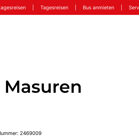
tagesreisen
|
Tagesreisen
|
Bus anmieten
|
Ser
e Masuren
e-Nummer: 2469009