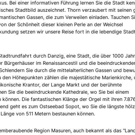
. Bei einer informativen Führung lernen Sie die Stadt ken
isches Stadtbild auszeichnet. Thorn verzaubert mit seinen 
mantischen Gassen, die zum Verweilen einladen. Tauchen Si
von der Schönheit dieser kleinen Perle an der Weichsel
kundung setzen wir unsere Reise fort in die lebendige Stad
Stadtrundfahrt durch Danzig, eine Stadt, die über 1000 Jah
der Bürgerhäuser im Renaissancestil und die beeindruckende
 Schlendern Sie durch die mittelalterlichen Gassen und bew
 den Höhepunkten zählen die majestätische Marienkirche, 
 ikonische Krantor, der Lange Markt und der berühmte
hen Sie die beeindruckende Kathedrale, wo Sie bei einem
n können. Die fantastischen Klänge der Orgel mit ihren 7.87
ßend geht es zum Ostseebad Sopot, wo Sie die längste höl
n Länge von 511 Metern bestaunen können.
 atemberaubende Region Masuren, auch bekannt als das "Lan