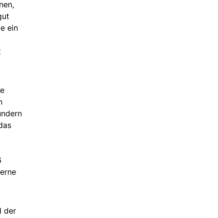
nen,
gut
e ein
t
re
n
undern
das
6
zerne
d der