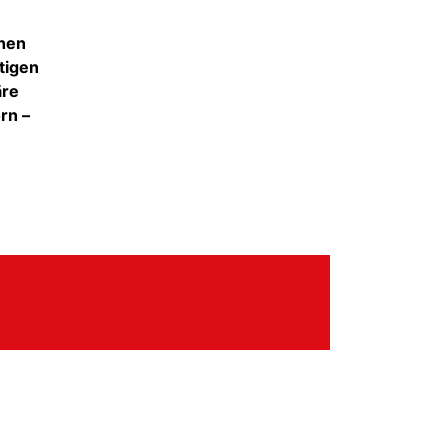
chen
tigen
äre
rn –