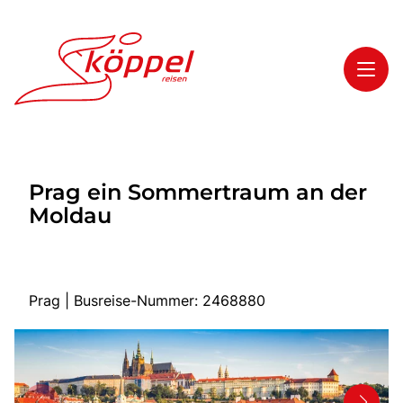
Toggl
Reisethemen
Prag ein Sommertraum an der
Toggl
Highlights
Moldau
Toggl
Service
Toggl
Kontakt
Prag | Busreise-Nummer: 2468880
Start
Mehrtagesreisen
Tagesreisen