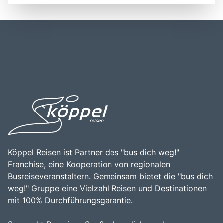
atemberaubende Ausblicke auf die umliegende
Stadt hat eine bewegte Geschichte, die bis ins 9.
Landschaft. Prag ist etwa 150 Kilometer von der
Jahrhundert zurückreicht, und war einst das Zentrum des
deutschen Grenze entfernt und liegt in der Nähe anderer
Heiligen Römischen Reiches. Ein Besuch in Prag ist eine
bedeutender Städte wie Dresden und Wien, was es zu
wunderbare Gelegenheit, die faszinierende Mischung aus
einem idealen Ausgangspunkt für Erkundungen in der
Geschichte, Kunst und modernem Leben zu erleben, die
Region macht. Die Kombination aus der zentralen Lage,
diese Stadt so einzigartig macht.
der historischen Bedeutung und der kulturellen Vielfalt
macht Prag zu einem bereichernden Erlebnis für alle, die
die Schönheit und den Charme dieser faszinierenden
Stadt entdecken möchten.
Köppel Reisen ist Partner des "bus dich weg!"
Franchise, eine Kooperation von regionalen
Busreiseveranstaltern. Gemeinsam bietet die "bus dich
weg!" Gruppe eine Vielzahl Reisen und Destinationen
mit 100% Durchführungsgarantie.