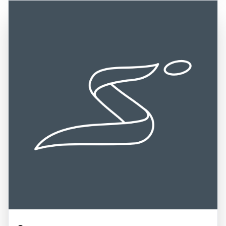
Handelshafen im Mittelmeerraum. Ein Besuch in Bari ist
Zug gut erreichbar, und es gibt regelmäßige
eine hervorragende Gelegenheit, die authentische
Verbindungen zu anderen Städten in Apulien und darüber
italienische Kultur zu erleben, die lokale Küche zu
hinaus. Die Nähe zu weiteren Sehenswürdigkeiten, wie
genießen – insbesondere die berühmten Orecchiette-
den historischen Städten Alberobello und Matera sowie
Pasta – und die herzliche Gastfreundschaft der
den Stränden der Gargano-Halbinsel, bietet zusätzliche
Einheimischen zu erleben. Die Kombination aus
Möglichkeiten für Ausflüge und Erkundungen. Die
historischem Charme, kulinarischen Genüssen und
Kombination aus der zentralen Lage, der kulturellen
lebendiger Atmosphäre macht Bari zu einem
Vielfalt und der natürlichen Schönheit macht Bari zu einem
unvergesslichen Ziel für Reisende.
bereichernden Erlebnis für alle, die die Faszination dieser
einzigartigen Region entdecken möchten.