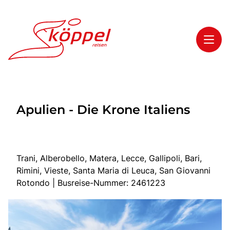
Toggl
Reisethemen
Apulien - Die Krone Italiens
Toggl
Highlights
Toggl
Service
Toggl
Kontakt
Trani, Alberobello, Matera, Lecce, Gallipoli, Bari,
Rimini, Vieste, Santa Maria di Leuca, San Giovanni
Rotondo | Busreise-Nummer: 2461223
Start
Mehrtagesreisen
Tagesreisen