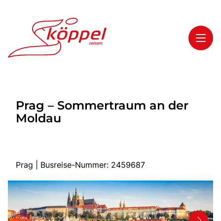
Toggl
Reisethemen
Prag – Sommertraum an der
Toggl
Highlights
Moldau
Toggl
Service
Toggl
Kontakt
Prag | Busreise-Nummer: 2459687
Start
Mehrtagesreisen
Tagesreisen