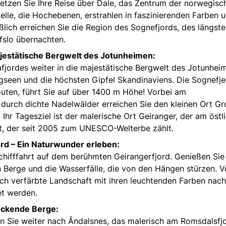
tzen Sie Ihre Reise über Dale, das Zentrum der norwegisc
Fjelle, die Hochebenen, erstrahlen in faszinierenden Farben 
lich erreichen Sie die Region des Sognefjords, des längst
fslo übernachten.
jestätische Bergwelt des Jotunheimen:
rafjordes weiter in die majestätische Bergwelt des Jotunhei
rgseen und die höchsten Gipfel Skandinaviens. Die Sognefjel
outen, führt Sie auf über 1400 m Höhe! Vorbei am
durch dichte Nadelwälder erreichen Sie den kleinen Ort Gro
Ihr Tagesziel ist der malerische Ort Geiranger, der am östl
t, der seit 2005 zum UNESCO-Welterbe zählt.
ord – Ein Naturwunder erleben:
chifffahrt auf dem berühmten Geirangerfjord. Genießen Sie
 Berge und die Wasserfälle, die von den Hängen stürzen. 
isch verfärbte Landschaft mit ihren leuchtenden Farben nach
et werden.
uckende Berge:
sen Sie weiter nach Åndalsnes, das malerisch am Romsdalsfj