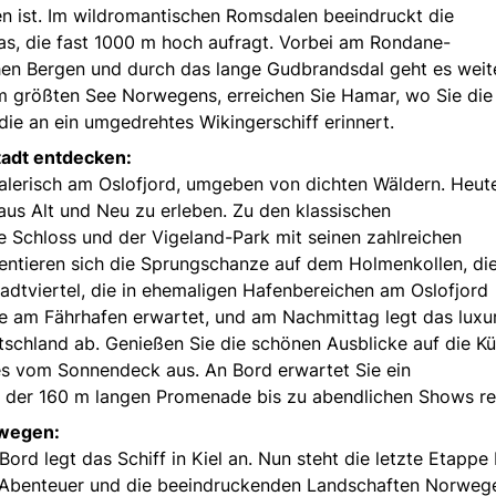
 ist. Im wildromantischen Romsdalen beeindruckt die
as, die fast 1000 m hoch aufragt. Vorbei am Rondane-
hen Bergen und durch das lange Gudbrandsdal geht es weit
m größten See Norwegens, erreichen Sie Hamar, wo Sie die
die an ein umgedrehtes Wikingerschiff erinnert.
tadt entdecken:
alerisch am Oslofjord, umgeben von dichten Wäldern. Heut
aus Alt und Neu zu erleben. Zu den klassischen
e Schloss und der Vigeland-Park mit seinen zahlreichen
entieren sich die Sprungschanze auf dem Holmenkollen, di
adtviertel, die in ehemaligen Hafenbereichen am Oslofjord
e am Fährhafen erwartet, und am Nachmittag legt das luxu
utschland ab. Genießen Sie die schönen Ausblicke auf die Kü
des vom Sonnendeck aus. An Bord erwartet Sie ein
der 160 m langen Promenade bis zu abendlichen Shows rei
rwegen:
d legt das Schiff in Kiel an. Nun steht die letzte Etappe 
en Abenteuer und die beeindruckenden Landschaften Norweg