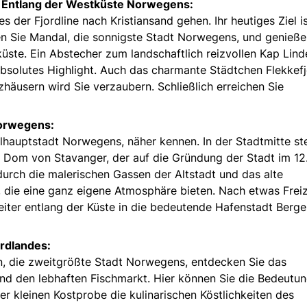
– Entlang der Westküste Norwegens:
der Fjordline nach Kristiansand gehen. Ihr heutiges Ziel i
n Sie Mandal, die sonnigste Stadt Norwegens, und genieße
üste. Ein Abstecher zum landschaftlich reizvollen Kap Lin
absolutes Highlight. Auch das charmante Städtchen Flekkef
äusern wird Sie verzaubern. Schließlich erreichen Sie
Norwegens:
lhauptstadt Norwegens, näher kennen. In der Stadtmitte st
 Dom von Stavanger, der auf die Gründung der Stadt im 12
urch die malerischen Gassen der Altstadt und das alte
 die eine ganz eigene Atmosphäre bieten. Nach etwas Freize
weiter entlang der Küste in die bedeutende Hafenstadt Berg
ordlandes:
, die zweitgrößte Stadt Norwegens, entdecken Sie das
und den lebhaften Fischmarkt. Hier können Sie die Bedeutun
er kleinen Kostprobe die kulinarischen Köstlichkeiten des