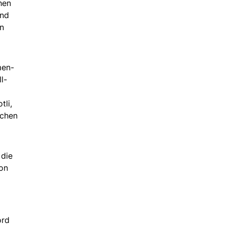
hen
und
en
men-
l-
tli,
ichen
 die
Von
ord