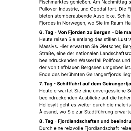
Fischmarktes genießen. Am Nachmittag se
Pullover-Industrie, und Oppdal fort. Die 
bieten atemberaubende Ausblicke. Schließ
Fjordes in Norwegen, wo Sie im Raum Ha
6. Tag -
Von Fjorden zu Bergen – Die ma
Heute reisen Sie entlang des stillen Lust
Massivs. Hier erwarten Sie Gletscher, Be
Straße, eine der nationalen Landschaftsr
beeindruckenden Wasserfall Pollfoss und 
der von tiefblauen Bergseen umgeben ist. 
Ende des berühmten Geirangerfjords lieg
7. Tag -
Schifffahrt auf dem Geirangerfj
Heute erwartet Sie eine unvergessliche S
beeindruckenden Ausblicke auf die hohen
Hellesylt geht es weiter durch die maler
Ålesund, wo Sie zur Stadtführung erwart
8. Tag -
Fjordlandschaften und beeindr
Durch eine reizvolle Fjordlandschaft rei