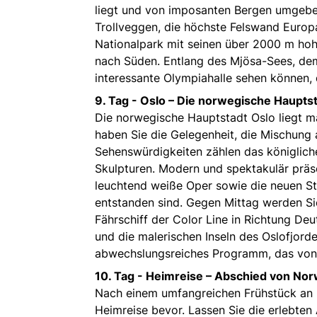
liegt und von imposanten Bergen umgeben
Trollveggen, die höchste Felswand Europ
Nationalpark mit seinen über 2000 m ho
nach Süden. Entlang des Mjösa-Sees, de
interessante Olympiahalle sehen können, 
9. Tag -
Oslo – Die norwegische Haupts
Die norwegische Hauptstadt Oslo liegt m
haben Sie die Gelegenheit, die Mischung 
Sehenswürdigkeiten zählen das königlich
Skulpturen. Modern und spektakulär präs
leuchtend weiße Oper sowie die neuen St
entstanden sind. Gegen Mittag werden Si
Fährschiff der Color Line in Richtung De
und die malerischen Inseln des Oslofjor
abwechslungsreiches Programm, das von 
10. Tag -
Heimreise – Abschied von No
Nach einem umfangreichen Frühstück an Bor
Heimreise bevor. Lassen Sie die erlebt