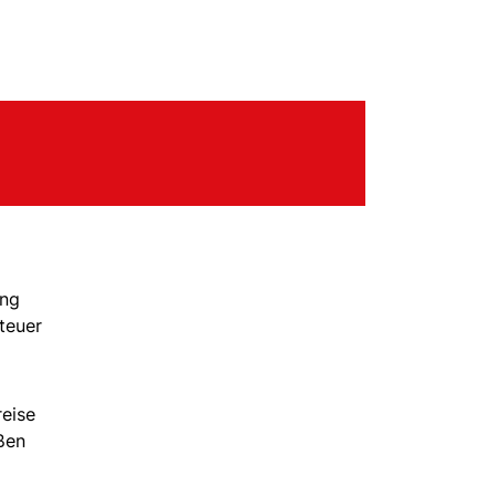
ung
teuer
reise
ßen