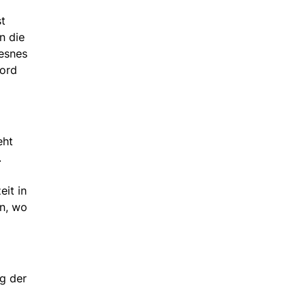
st
n die
desnes
jord
eht
.
it in
en, wo
g der