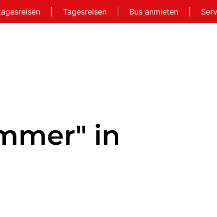
tagesreisen
|
Tagesreisen
|
Bus anmieten
|
Ser
mmer" in