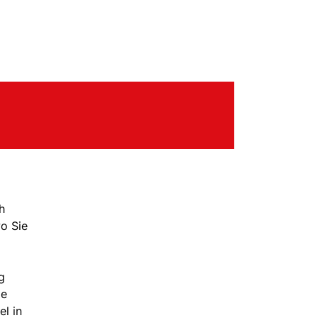
h
wo Sie
g
ie
el in