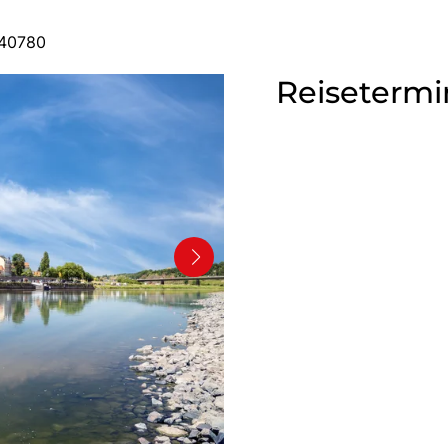
440780
Reisetermi