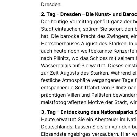
Dresden.
2. Tag -
Dresden – Die Kunst- und Baroc
Der heutige Vormittag gehört ganz der b
Stadt eintauchen, spüren Sie sofort den b
hat. Die barocke Pracht des Zwingers, ei
Herrscherhauses August des Starken. In 
auch heute noch weltbekannte Konzerte 
nach Pillnitz, wo das Schloss mit seine
Wasserpalais auf Sie wartet. Dieses einst
zur Zeit Augusts des Starken. Während e
festliche Atmosphäre vergangener Tage f
entspannende Schifffahrt von Pillnitz nac
prächtigen Villen und Palästen bewundern
meistfotografierten Motive der Stadt, wi
3. Tag -
Entdeckung des Nationalparks 
Heute erwartet Sie ein Abenteuer im Nat
Deutschlands. Lassen Sie sich von den b
Elbsandsteingebirges verzaubern. Hier w