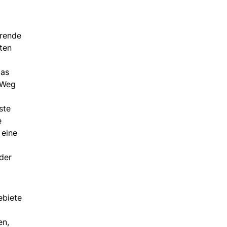
erende
eten
das
 Weg
ste
e
 eine
der
ebiete
en,