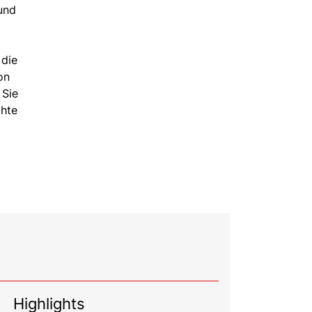
und
 die
on
 Sie
chte
Highlights