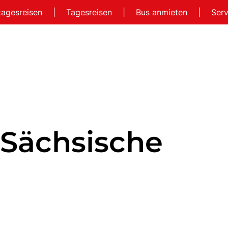
tagesreisen
|
Tagesreisen
|
Bus anmieten
|
Ser
 Sächsische