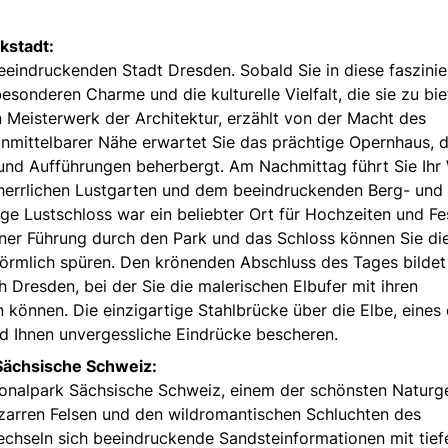
kstadt:
eeindruckenden Stadt Dresden. Sobald Sie in diese faszini
esonderen Charme und die kulturelle Vielfalt, die sie zu bi
n Meisterwerk der Architektur, erzählt von der Macht des
unmittelbarer Nähe erwartet Sie das prächtige Opernhaus, 
und Aufführungen beherbergt. Am Nachmittag führt Sie Ihr
m herrlichen Lustgarten und dem beeindruckenden Berg- und
ige Lustschloss war ein beliebter Ort für Hochzeiten und Fe
iner Führung durch den Park und das Schloss können Sie di
örmlich spüren. Den krönenden Abschluss des Tages bildet
h Dresden, bei der Sie die malerischen Elbufer mit ihren
 können. Die einzigartige Stahlbrücke über die Elbe, eines 
rd Ihnen unvergessliche Eindrücke bescheren.
Sächsische Schweiz:
ionalpark Sächsische Schweiz, einem der schönsten Naturg
izarren Felsen und den wildromantischen Schluchten des
echseln sich beeindruckende Sandsteinformationen mit tief