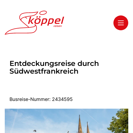
Toggl
Reisethemen
Entdeckungsreise durch
Toggl
Highlights
Südwestfrankreich
Toggl
Service
Toggl
Kontakt
Busreise-Nummer: 2434595
Start
Mehrtagesreisen
Tagesreisen