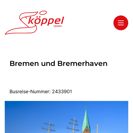
Toggl
Reisethemen
Bremen und Bremerhaven
Toggl
Highlights
Toggl
Service
Toggl
Kontakt
Busreise-Nummer: 2433901
Start
Mehrtagesreisen
Tagesreisen