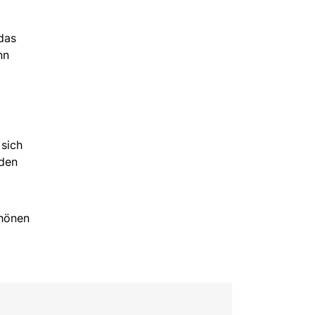
das
nn
 sich
 den
chönen