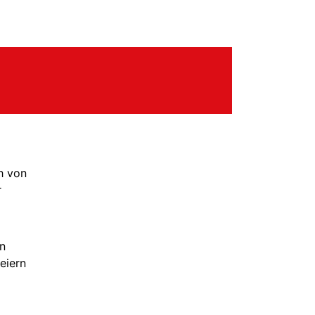
h von
r
en
eiern