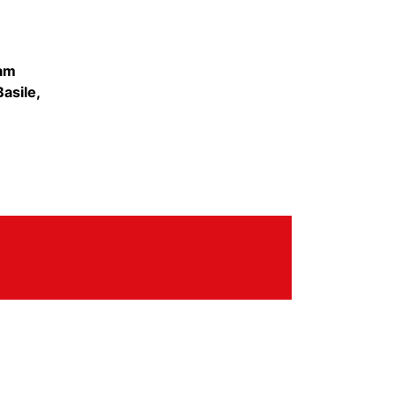
 am
asile,