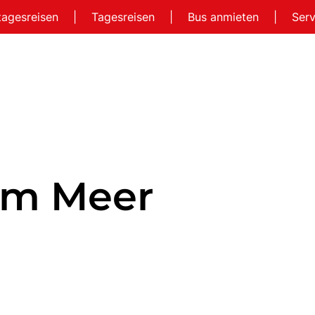
tagesreisen
|
Tagesreisen
|
Bus anmieten
|
Ser
Am Meer